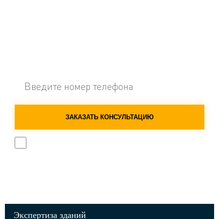
ОСТАЛИСЬ ВОПРОСЫ?
ОСТАВЬТЕ ЗАЯВКУ НА БЕСПЛАТНУЮ
КОНСУЛЬТАЦИЮ!
ОСТАВЬТЕ
ЭТО
ПОЛЕ
ПУСТЫМ.
Я соглашаюсь на обработку персональных данных
Наш телефон:
+7 (343)
382-60-00
Экспертиза зданий